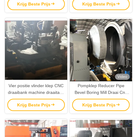
Krijg Beste Prijs
Krijg Beste Prijs
Video
Vier positie vlinder klep CNC
Pompklep Reducer Pipe
draaibank machine draaitafel
Bevel Boring Mill Draai Cnc
speciale machine
Machine Draaien Machine
Krijg Beste Prijs
Krijg Beste Prijs