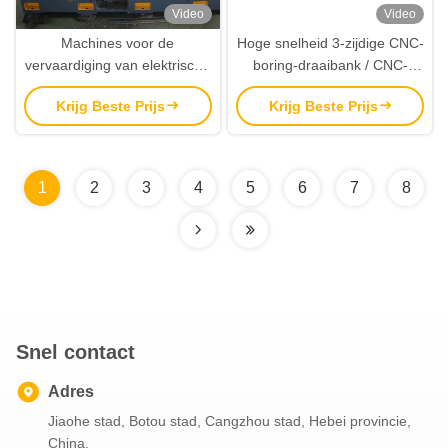
Video
Video
Machines voor de
Hoge snelheid 3-zijdige CNC-
vervaardiging van elektrische
boring-draaibank / CNC-
apparaten
boringmachine
Krijg Beste Prijs
Krijg Beste Prijs
1
2
3
4
5
6
7
8
Snel contact
Adres
Jiaohe stad, Botou stad, Cangzhou stad, Hebei provincie,
China.