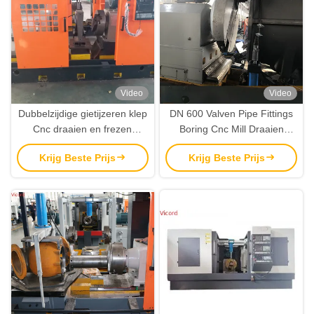
Video
Video
Dubbelzijdige gietijzeren klep
DN 600 Valven Pipe Fittings
Cnc draaien en frezen
Boring Cnc Mill Draaien
draaibank
draaibank
Krijg Beste Prijs
Krijg Beste Prijs