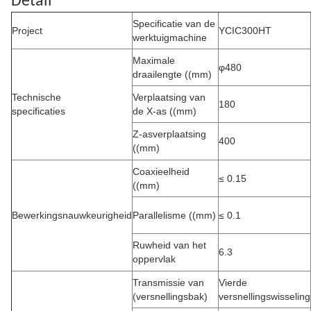
Detail
Specificatie van de
Project
YCIC300HT
werktuigmachine
Maximale
φ480
draailengte ((mm)
Technische
Verplaatsing van
180
specificaties
de X-as ((mm)
Z-asverplaatsing
400
((mm)
Coaxieelheid
≤ 0.15
((mm)
Bewerkingsnauwkeurigheid
Parallelisme ((mm)
≤ 0.1
Ruwheid van het
6.3
oppervlak
Transmissie van
Vierde
(versnellingsbak)
versnellingswisseling