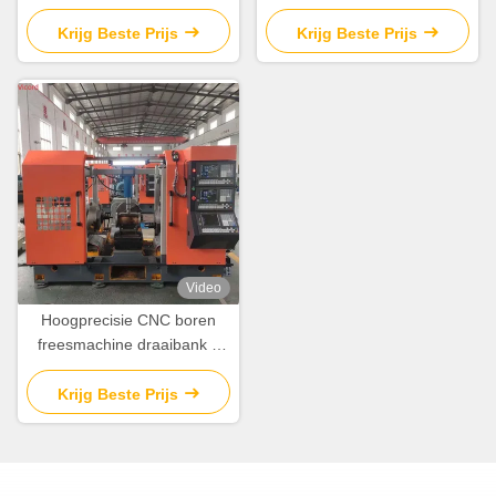
Machine Draaien Machine
Turning Machine / Mill Turn
Cnc
Krijg Beste Prijs
Krijg Beste Prijs
Video
Hoogprecisie CNC boren
freesmachine draaibank 3
zijde 7,7-15N.M servomotor
Krijg Beste Prijs