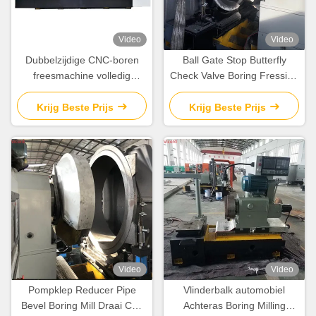
Video
Video
Dubbelzijdige CNC-boren
Ball Gate Stop Butterfly
freesmachine volledig
Check Valve Boring Fressing
intelligente draaibank
And Turning Machine
geautomatiseerd
Draaiwiel 50 R/Min
Krijg Beste Prijs
Krijg Beste Prijs
Video
Video
Pompklep Reducer Pipe
Vlinderbalk automobiel
Bevel Boring Mill Draai Cnc
Achteras Boring Milling