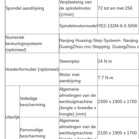
Verplaatsing van
Spondel aandrijving
de spindelmotor
72 tot en met 256
((r/min)
Spindelmotormodel
YE2-132M-6-5.5KW
Numeriek
Nanjing Huaxing-Step-Systeem
Nanjing
besturingssysteem
GuangZhou cnc-Stepping
GuangZhou c
(optioneel)
Steemptor
24 N.m
Voederformulier (optioneel)
Motor met
7.7 N.m.
aandrijving
Algemene
afmetingen van de
Volledige
werktuigmachine
2300 x 1900 x 1700
bescherming
(lengte x breedte x
hoogte) (mm)
Uiterlijk
Algemene
afmetingen van de
Eenvoudige
werktuigmachine
2100 x 1900 x 1700
bescherming