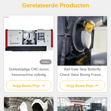
Gerelateerde Producten
Video
Video
Dubbelzijdige CNC-boren
Ball Gate Stop Butterfly
freesmachine volledig
Check Valve Boring Fressing
intelligente draaibank
And Turning Machine
geautomatiseerd
Draaiwiel 50 R/Min
Krijg Beste Prijs
Krijg Beste Prijs