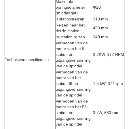
Maximale
boringsdiameter
Φ20
(middengat)
II stationsreizen
310 mm
Reizen naar het
450 mm
derde station
IV-station reizen
240 mm
Vermogen van de
motor van het II-
station en
2.2KW, 177 RPM
Technische specificaties
uitgangsversnelling
van de spindel
Vermogen van de
motor van het
station III en
1.5 kW, 374 rpm
uitgangsversnelling
van de spindel
Vermogen van de
motor van het IV-
station en
3 kW, 683 rpm
uitgangsversnelling
van de spindel