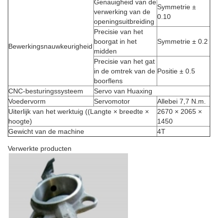
Genauigheid van de
Symmetrie ±
verwerking van de
0.10
openingsuitbreiding
Precisie van het
boorgat in het
Symmetrie ± 0.2
Bewerkingsnauwkeurigheid
midden
Precisie van het gat
in de omtrek van de
Positie ± 0.5
boorflens
CNC-besturingssysteem
Servo van Huaxing
Voedervorm
Servomotor
Allebei 7,7 N.m.
Uiterlijk van het werktuig ((Langte × breedte ×
2670 × 2065 ×
hoogte)
1450
Gewicht van de machine
4T
Verwerkte producten