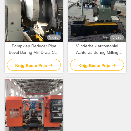
Video
Video
Pompklep Reducer Pipe
Vlinderbalk automobiel
Bevel Boring Mill Draai Cnc
Achteras Boring Milling
Machine Draaien Machine
Turning Machine / Mill Turn
Cnc
Krijg Beste Prijs
Krijg Beste Prijs