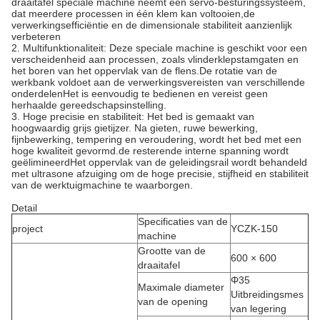
draaitafel speciale machine neemt een servo-besturingssysteem,
dat meerdere processen in één klem kan voltooien,de
verwerkingsefficiëntie en de dimensionale stabiliteit aanzienlijk
verbeteren
2. Multifunktionaliteit: Deze speciale machine is geschikt voor een
verscheidenheid aan processen, zoals vlinderklepstamgaten en
het boren van het oppervlak van de flens.De rotatie van de
werkbank voldoet aan de verwerkingsvereisten van verschillende
onderdelenHet is eenvoudig te bedienen en vereist geen
herhaalde gereedschapsinstelling.
3. Hoge precisie en stabiliteit: Het bed is gemaakt van
hoogwaardig grijs gietijzer. Na gieten, ruwe bewerking,
fijnbewerking, tempering en veroudering, wordt het bed met een
hoge kwaliteit gevormd.de resterende interne spanning wordt
geëlimineerdHet oppervlak van de geleidingsrail wordt behandeld
met ultrasone afzuiging om de hoge precisie, stijfheid en stabiliteit
van de werktuigmachine te waarborgen.
Detail
Specificaties van de
project
YCZK-150
machine
Grootte van de
600 × 600
draaitafel
Φ35
Maximale diameter
Uitbreidingsmes
van de opening
van legering