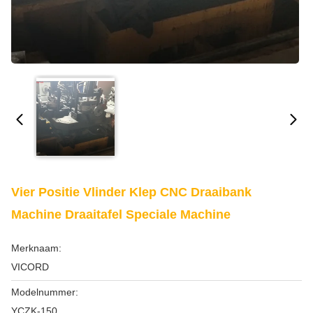
Vier Positie Vlinder Klep CNC Draaibank
Machine Draaitafel Speciale Machine
Merknaam:
VICORD
Modelnummer:
YCZK-150