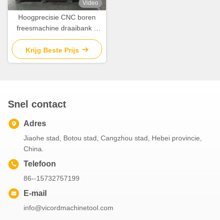
Video
Hoogprecisie CNC boren
freesmachine draaibank 3
zijde 7,7-15N.M servomotor
Krijg Beste Prijs
Snel contact
Adres
Jiaohe stad, Botou stad, Cangzhou stad, Hebei provincie,
China.
Telefoon
86--15732757199
E-mail
info@vicordmachinetool.com