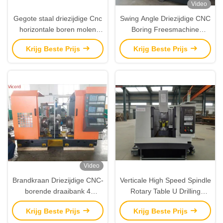
Video
Gegote staal driezijdige Cnc
Swing Angle Driezijdige CNC
horizontale boren molen
Boring Freesmachine
machine 10.8T
Draaiwiel 5800kg
Krijg Beste Prijs
Krijg Beste Prijs
Video
Brandkraan Driezijdige CNC-
Verticale High Speed Spindle
borende draaibank 4
Rotary Table U Drilling
versnellingsmotor 24N.M
Machine 15N.M 4.0kw
Krijg Beste Prijs
Krijg Beste Prijs
Spindle Servo Motor