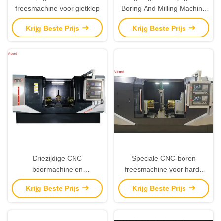
freesmachine voor gietklep
Boring And Milling Machine
200mm 800mm
Krijg Beste Prijs
Krijg Beste Prijs
Verwerkingslengte
Driezijdige CNC
Speciale CNC-boren
boormachine en
freesmachine voor harde
freesmachine 4500kg Cnc
afdichtingspoortklep
Krijg Beste Prijs
Krijg Beste Prijs
draaibank te koop