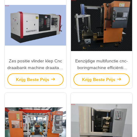
Zes positie vlinder klep Cnc
Eenzijdige multifunctie cnc-
draaibank machine draaitafel
boringmachine efficiëntie
boren machine
cnc-frees draaien
Krijg Beste Prijs
Krijg Beste Prijs