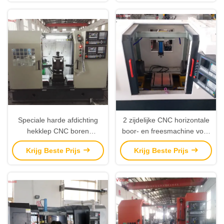
Speciale harde afdichting
2 zijdelijke CNC horizontale
hekklep CNC boren
boor- en freesmachine voor
freesmachine 2800KG
het verwerken van
Krijg Beste Prijs
Krijg Beste Prijs
400mm Bewerking lengte
snelheidsreducenten