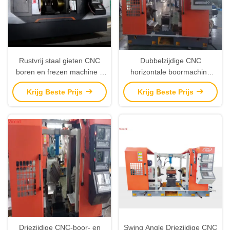
Rustvrij staal gieten CNC
Dubbelzijdige CNC
boren en frezen machine 3
horizontale boormachine
zijde 5.5T
4000 kg voor het verwerken
Krijg Beste Prijs
Krijg Beste Prijs
van kleppenflens
Driezijdige CNC-boor- en
Swing Angle Driezijdige CNC