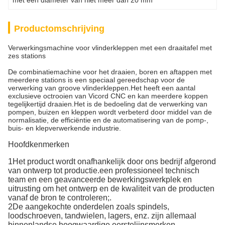
met een diameter van niet meer dan 20 mm
Productomschrijving
Verwerkingsmachine voor vlinderkleppen met een draaitafel met
zes stations
De combinatiemachine voor het draaien, boren en aftappen met
meerdere stations is een speciaal gereedschap voor de
verwerking van groove vlinderkleppen.Het heeft een aantal
exclusieve octrooien van Vicord CNC en kan meerdere koppen
tegelijkertijd draaien.Het is de bedoeling dat de verwerking van
pompen, buizen en kleppen wordt verbeterd door middel van de
normalisatie, de efficiëntie en de automatisering van de pomp-,
buis- en klepverwerkende industrie.
Hoofdkenmerken
1Het product wordt onafhankelijk door ons bedrijf afgerond
van ontwerp tot productie.een professioneel technisch
team en een geavanceerde bewerkingswerkplek en
uitrusting om het ontwerp en de kwaliteit van de producten
vanaf de bron te controleren;.
2De aangekochte onderdelen zoals spindels,
loodschroeven, tandwielen, lagers, enz. zijn allemaal
binnenlandse hoogwaardige eerstelijnsmerken.