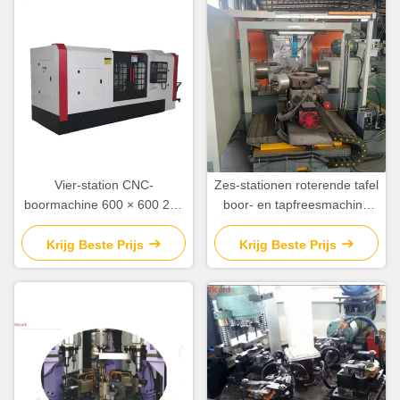
Vier-station CNC-
Zes-stationen roterende tafel
boormachine 600 × 600 240
boor- en tapfreesmachine
mm IVStation Travel Custom
voor BFV
Cnc-draaiwerktuig
Krijg Beste Prijs
Krijg Beste Prijs