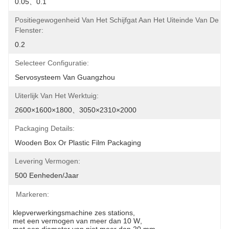
0.05、0.1
Positiegewogenheid Van Het Schijfgat Aan Het Uiteinde Van De 
Flenster:
0.2
Selecteer Configuratie:
Servosysteem Van Guangzhou
Uiterlijk Van Het Werktuig:
2600×1600×1800、3050×2310×2000
Packaging Details:
Wooden Box Or Plastic Film Packaging
Levering Vermogen:
500 Eenheden/jaar
Markeren:
klepverwerkingsmachine zes stations
, 
met een vermogen van meer dan 10 W
, 