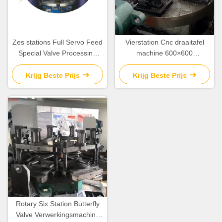
Zes stations Full Servo Feed
Vierstation Cnc draaitafel
Special Valve Processing
machine 600×600
Machine CNC-
afmetingen van roterende
besturingssysteem
werktafel
Krijg Beste Prijs
Krijg Beste Prijs
Rotary Six Station Butterfly
Valve Verwerkingsmachine