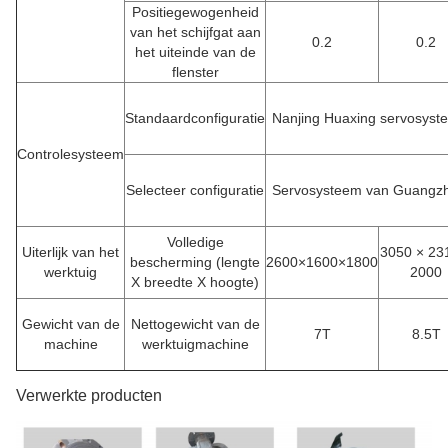
Positiegewogenheid
van het schijfgat aan
0.2
0.2
het uiteinde van de
flenster
Standaardconfiguratie
Nanjing Huaxing servosyst
Controlesysteem
Selecteer configuratie
Servosysteem van Guangz
Volledige
Uiterlijk van het
3050 × 23
bescherming (lengte
2600×1600×1800
werktuig
2000
X breedte X hoogte)
Gewicht van de
Nettogewicht van de
7T
8.5T
machine
werktuigmachine
Verwerkte producten