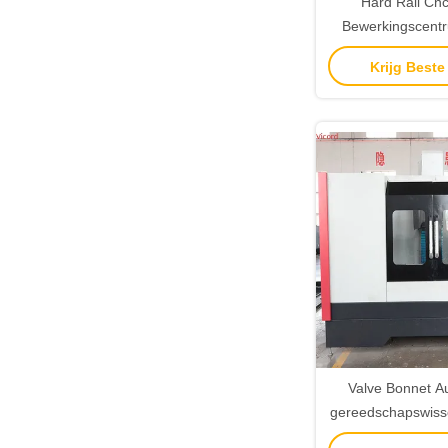
Hard Rail Cnc
Bewerkingscent
Tappingcentr
Krijg Beste
Valve Bonnet A
gereedschapswiss
machine Vertical