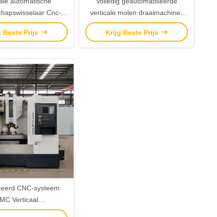
cale automatische
Volledig geautomatiseerde
hapswisselaar Cnc-
verticale molen draaimachines
- en freesmachine
Gereedschapswisselaar Boren
g Beste Prijs
Krijg Beste Prijs
gscentrum 10 kW
Kloppen En Fressen Draaien
Machine
eerd CNC-systeem
MC Verticaal
ngscentrum Vmc 650