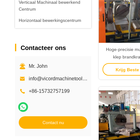
Verticaal Machinaal bewerkend
Centrum
Horizontaal bewerkingscentrum
Contacteer ons
Hoge-precisie mul
klep brandkra
driezijdige CNC b
Mr. John
Krijg Beste
machi
info@vicordmachinetool.com
+86-15732757199
Contact nu