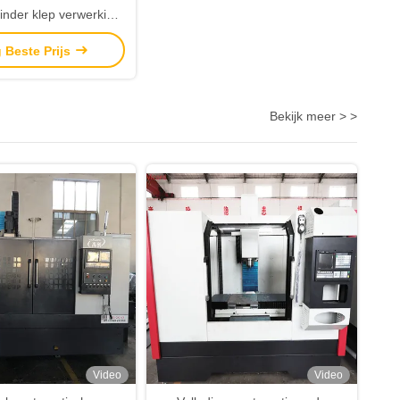
linder klep verwerking
 hoge bescherming
g Beste Prijs
Bekijk meer > >
Video
Video