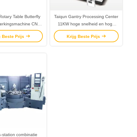
Rotary Table Butterfly
Taiqun Gantry Processing Center
werkingsmachine CNC-
11KW hoge snelheid en hoge
systeem
stijfheid
g Beste Prijs
Krijg Beste Prijs
-station combinatie