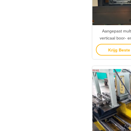
Aangepast multi
verticaal boor- 
voor motorka
Krijg Beste