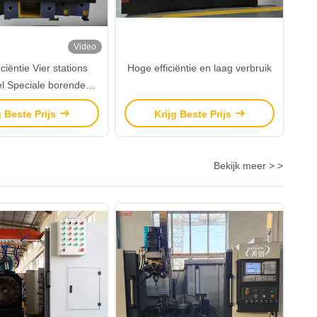
Video
ciëntie Vier stations
Hoge efficiëntie en laag verbruik
el Speciale borende
machine Machine
g Beste Prijs
Krijg Beste Prijs
Bekijk meer > >