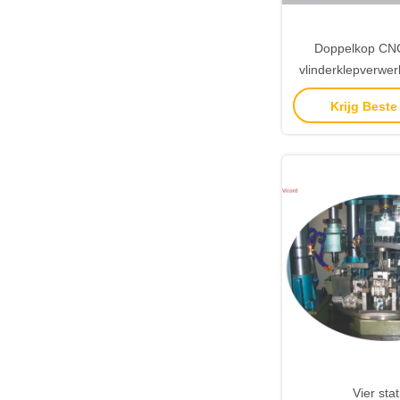
Doppelkop CNC 
vlinderklepverwe
6stati
Krijg Beste
Vier sta