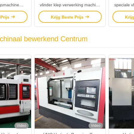
ngsmachine
vlinder klep verwerking machine
speciale v
e machine PLC-
draaiende boren en tappen
machine
 Prijs
Krijg Beste Prijs
Krij
ing
machine
achinaal bewerkend Centrum
Video
Video