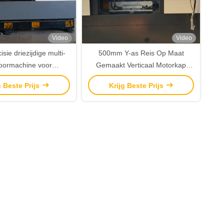
Video
Video
sie driezijdige multi-
500mm Y-as Reis Op Maat
oormachine voor
Gemaakt Verticaal Motorkap
n auto achteras klep
Flens Boor- en Tapcentrum Met
g Beste Prijs
Krijg Beste Prijs
≤0.015/3000
Positienauwkeurigheid