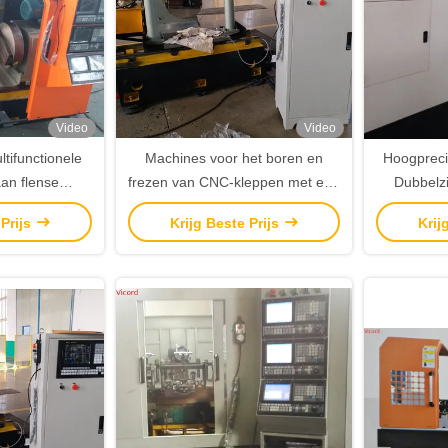
Video
Video
tifunctionele
Machines voor het boren en
Hoogpreci
an flense
frezen van CNC-kleppen met een
Dubbelzi
oren en frezen
enkele zijde met hoge precisie
f
 Prijs
Krijg Beste Prijs
Krij
ne