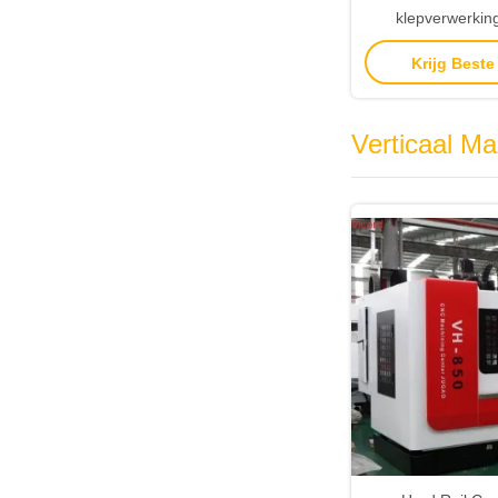
klepverwerki
draaitafel special
Krijg Beste
bestur
Verticaal M