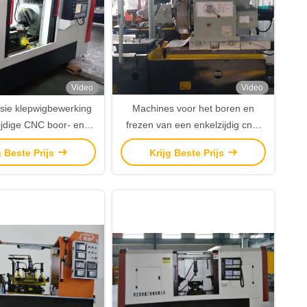
Video
Video
sie klepwigbewerking
Machines voor het boren en
jdige CNC boor- en
frezen van een enkelzijdig cnc-
reesmachine
systeem met een multifunktioneel
g Beste Prijs
Krijg Beste Prijs
klep