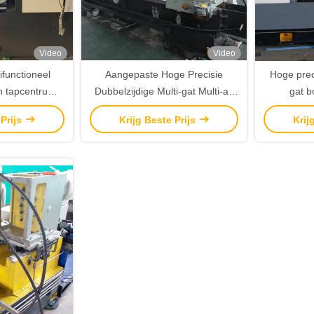
Video
Video
functioneel
Aangepaste Hoge Precisie
Hoge preci
en tapcentrum
Dubbelzijdige Multi-gat Multi-as
gat b
pflenzen
CNC Boormachine
brandkraa
 Prijs
Krijg Beste Prijs
Krij