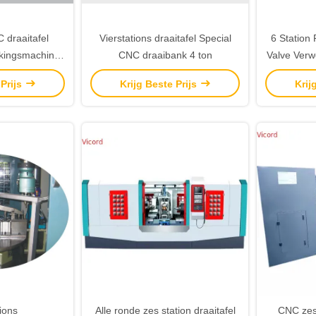
draaitafel
Vierstations draaitafel Special
6 Station 
rkingsmachine
CNC draaibank 4 ton
Valve Ver
on
 Prijs
Krijg Beste Prijs
Krij
tions
Alle ronde zes station draaitafel
CNC zes