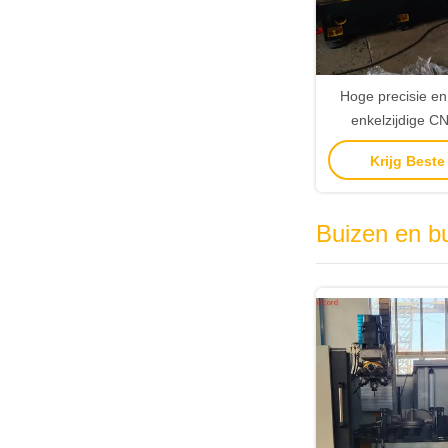
Hoge precisie en
enkelzijdige C
freesmachine v
Krijg Beste
Buizen en b