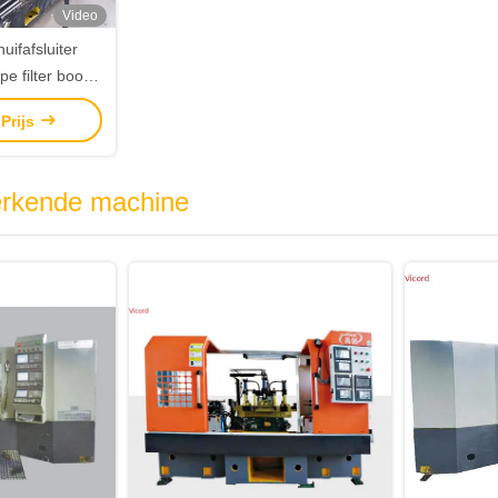
Video
ifafsluiter
pe filter boor-
et 180/320mm
 Prijs
tslag
erkende machine