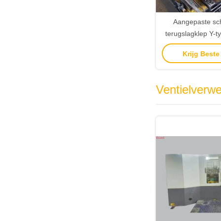
Aangepaste schu
terugslagklep Y-ty
en tapmachine m
Krijg Beste
stroomkas
Ventielverw