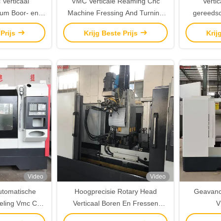
 Verticaal
VMC Verticale Reaming Cnc
Verti
rum Boor- en
Machine Fressing And Turning
gereedsc
um 3000kg
Drilling Tapping
draai
 Prijs
Krijg Beste Prijs
Krij
Borin
Video
Video
utomatische
Hoogprecisie Rotary Head
Geavanc
eling Vmc Cnc
Verticaal Boren En Fressen
V
e boormachine
Machine CNC 3000KG
Bewerki