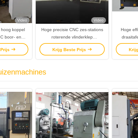
Video
Video
 hoog koppel
Hoge precisie CNC zes-stations
Hoge effi
NC boor- en
roterende vlinderklep
draaitaf
oor kleppen
bewerkingsmachine
frees
 Prijs
Krijg Beste Prijs
Krij
uizenmachines