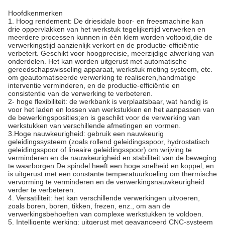
Hoofdkenmerken
1. Hoog rendement: De driesidale boor- en freesmachine kan
drie oppervlakken van het werkstuk tegelijkertijd verwerken en
meerdere processen kunnen in één klem worden voltooid,die de
verwerkingstijd aanzienlijk verkort en de productie-efficiëntie
verbetert. Geschikt voor hoogprecisie, meerzijdige afwerking van
onderdelen. Het kan worden uitgerust met automatische
gereedschapswisseling apparaat, werkstuk meting systeem, etc.
om geautomatiseerde verwerking te realiseren,handmatige
interventie verminderen, en de productie-efficiëntie en
consistentie van de verwerking te verbeteren.
2- hoge flexibiliteit: de werkbank is verplaatsbaar, wat handig is
voor het laden en lossen van werkstukken en het aanpassen van
de bewerkingsposities;en is geschikt voor de verwerking van
werkstukken van verschillende afmetingen en vormen.
3.Hoge nauwkeurigheid: gebruik een nauwkeurig
geleidingssysteem (zoals rollend geleidingsspoor, hydrostatisch
geleidingsspoor of lineaire geleidingsspoor) om wrijving te
verminderen en de nauwkeurigheid en stabiliteit van de beweging
te waarborgen.De spindel heeft een hoge snelheid en koppel, en
is uitgerust met een constante temperatuurkoeling om thermische
vervorming te verminderen en de verwerkingsnauwkeurigheid
verder te verbeteren.
4. Versatiliteit: het kan verschillende verwerkingen uitvoeren,
zoals boren, boren, tikken, frezen, enz., om aan de
verwerkingsbehoeften van complexe werkstukken te voldoen.
5. Intelligente werking: uitgerust met geavanceerd CNC-systeem