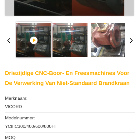
Driezijdige CNC-Boor- En Freesmachines Voor
De Verwerking Van Niet-Standaard Brandkraan
Merknaam:
VICORD
Modelnummer:
YCIIIC300/400/600/800HT
MOQ: