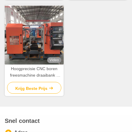
Video
Hoogprecisie CNC boren
freesmachine draaibank 3
zijde 7,7-15N.M servomotor
Krijg Beste Prijs
Snel contact