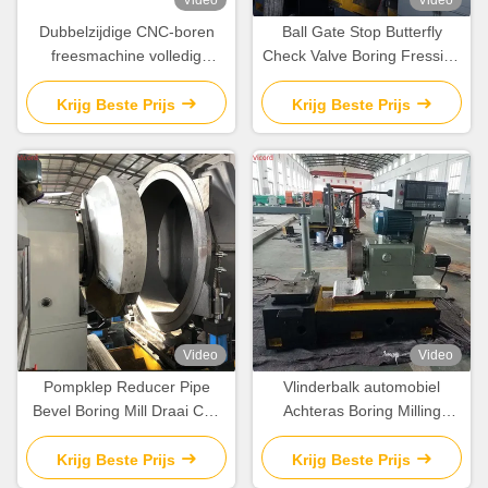
Video
Video
Dubbelzijdige CNC-boren
Ball Gate Stop Butterfly
freesmachine volledig
Check Valve Boring Fressing
intelligente draaibank
And Turning Machine
geautomatiseerd
Draaiwiel 50 R/Min
Krijg Beste Prijs
Krijg Beste Prijs
Video
Video
Pompklep Reducer Pipe
Vlinderbalk automobiel
Bevel Boring Mill Draai Cnc
Achteras Boring Milling
Machine Draaien Machine
Turning Machine / Mill Turn
Cnc
Krijg Beste Prijs
Krijg Beste Prijs