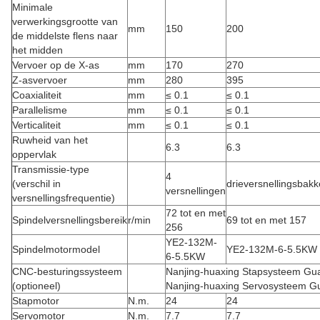
Minimale
verwerkingsgrootte van
mm
150
200
de middelste flens naar
het midden
Vervoer op de X-as
mm
170
270
Z-asvervoer
mm
280
395
Coaxialiteit
mm
≤ 0.1
≤ 0.1
Parallelisme
mm
≤ 0.1
≤ 0.1
Verticaliteit
mm
≤ 0.1
≤ 0.1
Ruwheid van het
6.3
6.3
oppervlak
Transmissie-type
4
(verschil in
drieversnellingsbak
versnellingen
versnellingsfrequentie)
72 tot en met
Spindelversnellingsbereik
r/min
69 tot en met 157
256
YE2-132M-
Spindelmotormodel
YE2-132M-6-5.5KW
6-5.5KW
CNC-besturingssysteem
Nanjing-huaxing Stapsysteem G
(optioneel)
Nanjing-huaxing Servosysteem 
Stapmotor
N.m.
24
24
Servomotor
N.m.
7.7
7.7