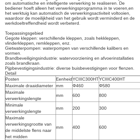
om automatische en intelligente verwerking te realiseren. De
bediener hoeft alleen het verwerkingsprogramma in te voeren,en
het werktuig kan automatisch de verwerkingsactiviteit voltooien,
waardoor de moeilijkheid van het gebruik wordt verminderd en de
werkdoeltreffendheid wordt verbeterd.
Toepassingsgebied
Gegote kleppen: verschillende kleppen, zoals hekkleppen,
vlinderkleppen, remkleppen, enz.
Gietwaterpompen: waterpompen van verschillende kalibers en
vormen.
Brandbeveiligingsindustrie: watervoorziening en afvoerinstallaties
zoals brandkraan.
Pijpbevestigingsindustrie: diverse buisbevestigingen voor flenzen.
Detail
Posten
Eenheid
YCIIIC300HT
YCIIIC400HT
Maximale draaidiameter
mm
Φ460
Φ580
Maximale
mm
600
800
verwerkingslengte
Minimale
mm
200
300
verwerkingslengte
Maximale
verwerkingsgrootte van
mm
400
600
de middelste flens naar
het midden