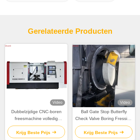
Gerelateerde Producten
Video
Video
Dubbelzijdige CNC-boren
Ball Gate Stop Butterfly
freesmachine volledig
Check Valve Boring Fressing
intelligente draaibank
And Turning Machine
geautomatiseerd
Draaiwiel 50 R/Min
Krijg Beste Prijs
Krijg Beste Prijs