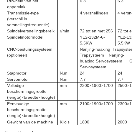
Ruwheid van het
6.3
6.3
oppervlak
Transmissie-type
4 versnellingen
4 versn
(verschil in
versnellingsfrequentie)
Spindelversnellingsbereik
r/min
72 tot en met 256
72 tot 
Spindelmotormodel
YE2-132M-6-
YE2-13
5.5KW
5.5KW
CNC-besturingssysteem
Nanjing-huaxing
Trapsyst
(optioneel)
Trapsysteem
Nanjing-
huaxing
Servosysteem
G
Servosysteem
Stapmotor
N.m.
24
24
Servomotor
N.m.
7.7
7.7
Volledige
mm
2300
1900
1700
2500
1
×
×
×
beschermingsgrootte
(lengte)
breedte
hoogte)
×
×
Eenvoudige
mm
2100
1900
1700
2300
1
×
×
×
beschermingsgrootte
(lengte)
breedte
hoogte)
×
×
Gewicht van de machine
Kilo's
1800
2000