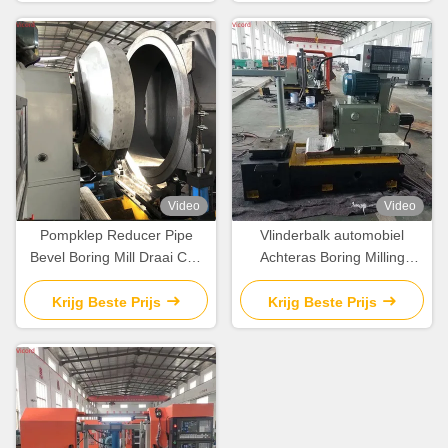
Video
Video
Pompklep Reducer Pipe
Vlinderbalk automobiel
Bevel Boring Mill Draai Cnc
Achteras Boring Milling
Machine Draaien Machine
Turning Machine / Mill Turn
Cnc
Krijg Beste Prijs
Krijg Beste Prijs