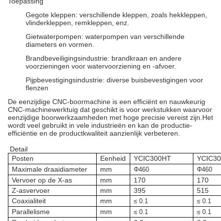
Toepassing
Gegote kleppen: verschillende kleppen, zoals hekkleppen,
vlinderkleppen, remkleppen, enz.
Gietwaterpompen: waterpompen van verschillende
diameters en vormen.
Brandbeveiligingsindustrie: brandkraan en andere
voorzieningen voor watervoorziening en -afvoer.
Pijpbevestigingsindustrie: diverse buisbevestigingen voor
flenzen
De eenzijdige CNC-boormachine is een efficiënt en nauwkeurig
CNC-machinewerktuig dat geschikt is voor werkstukken waarvoor
eenzijdige boorwerkzaamheden met hoge precisie vereist zijn.Het
wordt veel gebruikt in vele industrieën en kan de productie-
efficiëntie en de productkwaliteit aanzienlijk verbeteren.
Detail
Posten
Eenheid
YC
C300HT
YC
C3
Ⅰ
Ⅰ
Maximale draaidiameter
mm
Φ460
Φ460
Vervoer op de X-as
mm
170
170
Z-asvervoer
mm
395
515
Coaxialiteit
mm
≤ 0.1
≤ 0.1
Parallelisme
mm
≤ 0.1
≤ 0.1