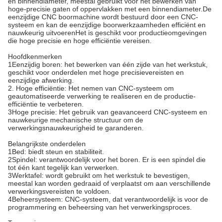
en binnendiameter, meestal gebruikt voor het bewerken van
hoge-precisie gaten of oppervlakken met een binnendiameter.De
eenzijdige CNC boormachine wordt bestuurd door een CNC-
systeem en kan de eenzijdige boorwerkzaamheden efficiënt en
nauwkeurig uitvoerenHet is geschikt voor productieomgevingen
die hoge precisie en hoge efficiëntie vereisen.
Hoofdkenmerken
1Eenzijdig boren: het bewerken van één zijde van het werkstuk,
geschikt voor onderdelen met hoge precisievereisten en
eenzijdige afwerking.
2. Hoge efficiëntie: Het nemen van CNC-systeem om
geautomatiseerde verwerking te realiseren en de productie-
efficiëntie te verbeteren.
3Hoge precisie: Het gebruik van geavanceerd CNC-systeem en
nauwkeurige mechanische structuur om de
verwerkingsnauwkeurigheid te garanderen.
Belangrijkste onderdelen
1Bed: biedt steun en stabiliteit.
2Spindel: verantwoordelijk voor het boren. Er is een spindel die
tot één kant tegelijk kan verwerken.
3Werktafel: wordt gebruikt om het werkstuk te bevestigen,
meestal kan worden gedraaid of verplaatst om aan verschillende
verwerkingsvereisten te voldoen.
4Beheersysteem: CNC-systeem, dat verantwoordelijk is voor de
programmering en beheersing van het verwerkingsproces.