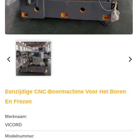
Eenzijdige CNC-Boormachine Voor Het Boren
En Frezen
Merknaam:
VICORD
Modelnummer: