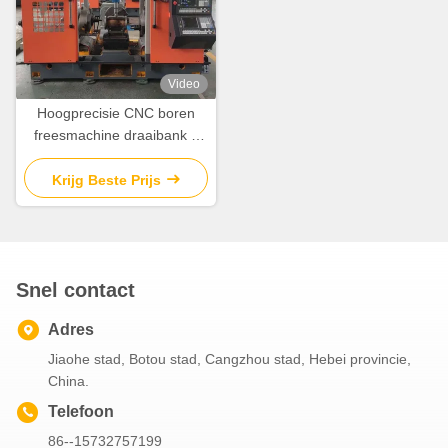
Video
Hoogprecisie CNC boren
freesmachine draaibank 3
zijde 7,7-15N.M servomotor
Krijg Beste Prijs
Snel contact
Adres
Jiaohe stad, Botou stad, Cangzhou stad, Hebei provincie,
China.
Telefoon
86--15732757199