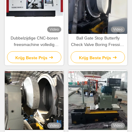
Video
Video
Dubbelzijdige CNC-boren
Ball Gate Stop Butterfly
freesmachine volledig
Check Valve Boring Fressing
intelligente draaibank
And Turning Machine
geautomatiseerd
Draaiwiel 50 R/Min
Krijg Beste Prijs
Krijg Beste Prijs
Video
Video