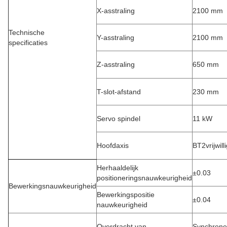
X-asstraling
2100 mm
Technische
Y-asstraling
2100 mm
specificaties
Z-asstraling
650 mm
T-slot-afstand
230 mm
Servo spindel
11 kW
Hoofdaxis
BT2vrijwil
Herhaaldelijk
±0.03
positioneringsnauwkeurigheid
Bewerkingsnauwkeurigheid
Bewerkingspositie
±0.04
nauwkeurigheid
Overdracht van
Synchrone