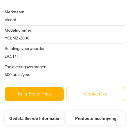
Merknaam:
Vicord
Modelnummer:
YCLMZ-2000
Betalingsvoorwaarden:
L/C,T/T
Toeleveringsvermogen:
500 units/year
Krijg Beste Prijs
Contact Nu
Gedetailleerde Informatie
Productomschrijving