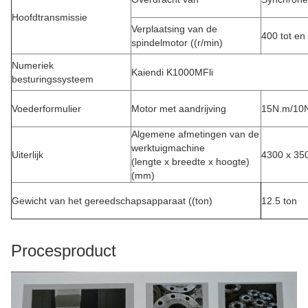
Hoofdtransmissie
Verplaatsing van de
400 tot en
spindelmotor ((r/min)
Numeriek
Kaiendi K1000MFli
besturingssysteem
Voederformulier
Motor met aandrijving
15N.m/10
Algemene afmetingen van de
werktuigmachine
Uiterlijk
4300 x 35
(lengte x breedte x hoogte)
(mm)
Gewicht van het gereedschapsapparaat ((ton)
12.5 ton
Procesproduct