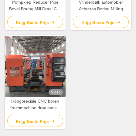
Pompklep Reducer Pipe
Vlinderbalk automobiel
Bevel Boring Mill Draai Cnc
Achteras Boring Milling
Machine Draaien Machine
Turning Machine / Mill Turn
Cnc
Krijg Beste Prijs
Krijg Beste Prijs
Video
Hoogprecisie CNC boren
freesmachine draaibank 3
zijde 7,7-15N.M servomotor
Krijg Beste Prijs