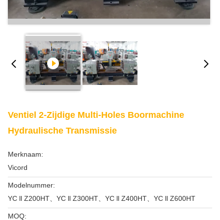
Ventiel 2-Zijdige Multi-Holes Boormachine
Hydraulische Transmissie
Merknaam:
Vicord
Modelnummer:
YC ll Z200HT、YC ll Z300HT、YC ll Z400HT、YC ll Z600HT
MOQ: