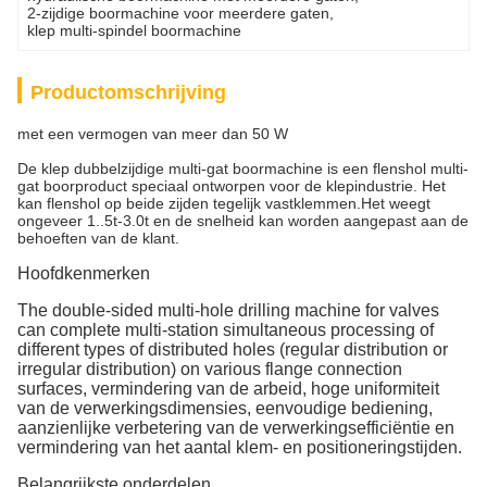
2-zijdige boormachine voor meerdere gaten
, 
klep multi-spindel boormachine
Productomschrijving
met een vermogen van meer dan 50 W
De klep dubbelzijdige multi-gat boormachine is een flenshol multi-
gat boorproduct speciaal ontworpen voor de klepindustrie. Het
kan flenshol op beide zijden tegelijk vastklemmen.Het weegt
ongeveer 1..5t-3.0t en de snelheid kan worden aangepast aan de
behoeften van de klant.
Hoofdkenmerken
The double-sided multi-hole drilling machine for valves
can complete multi-station simultaneous processing of
different types of distributed holes (regular distribution or
irregular distribution) on various flange connection
surfaces, vermindering van de arbeid, hoge uniformiteit
van de verwerkingsdimensies, eenvoudige bediening,
aanzienlijke verbetering van de verwerkingsefficiëntie en
vermindering van het aantal klem- en positioneringstijden.
Belangrijkste onderdelen