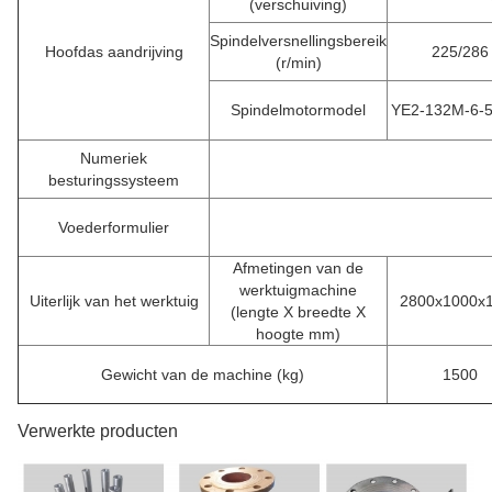
(verschuiving)
Spindelversnellingsbereik
Hoofdas aandrijving
225/286
(r/min)
Spindelmotormodel
YE2-132M-6-
Numeriek
besturingssysteem
Voederformulier
Afmetingen van de
werktuigmachine
Uiterlijk van het werktuig
2800x1000x
(lengte X breedte X
hoogte mm)
Gewicht van de machine (kg)
1500
Verwerkte producten