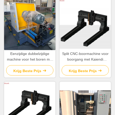
Eenzijdige dubbelzijdige
Split CNC-boormachine voor
machine voor het boren met
boorgang met Kaiendi
meerdere gaten zonder
K1000MFli-
boorkop
besturingssysteem
Krijg Beste Prijs
Krijg Beste Prijs