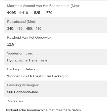
Maximale Afstand Van Het Boorcentrum (mm):
Φ295、φ410、φ525、φ770
Reisafstand (mm):
340、450、450、450
Ruwheid Van Het Oppervlak:
12.5
Voederformulier:
Hydraulische Transmissie
Packaging Details:
Wooden Box Or Plastic Film Packaging
Levering Vermogen:
500 Eenheden/jaar
Markeren:
hydraulische boormachine met meerdere gaten
, 