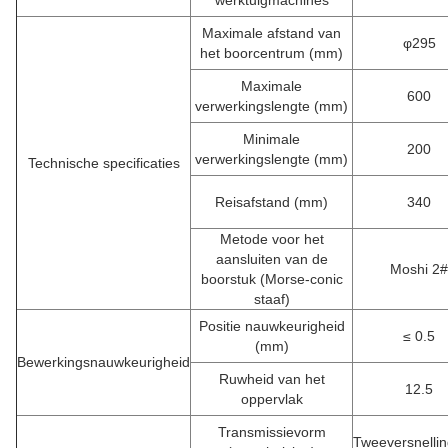
werktuigmachines
Maximale afstand van
φ295
het boorcentrum (mm)
Maximale
600
verwerkingslengte (mm)
Minimale
200
verwerkingslengte (mm)
Technische specificaties
Reisafstand (mm)
340
Metode voor het
aansluiten van de
Moshi 2#
boorstuk (Morse-conic
staaf)
Positie nauwkeurigheid
≤ 0.5
(mm)
Bewerkingsnauwkeurigheid
Ruwheid van het
12.5
oppervlak
Transmissievorm
Tweeversnelli