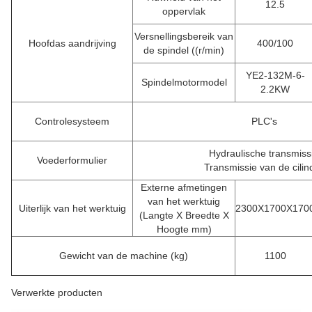
12.5
oppervlak
Versnellingsbereik van
Hoofdas aandrijving
400/100
de spindel ((r/min)
YE2-132M-6-
Spindelmotormodel
2.2KW
Controlesysteem
PLC's
Hydraulische transmiss
Voederformulier
Transmissie van de cilin
Externe afmetingen
van het werktuig
Uiterlijk van het werktuig
2300X1700X170
(Langte X Breedte X
Hoogte mm)
Gewicht van de machine (kg)
1100
Verwerkte producten