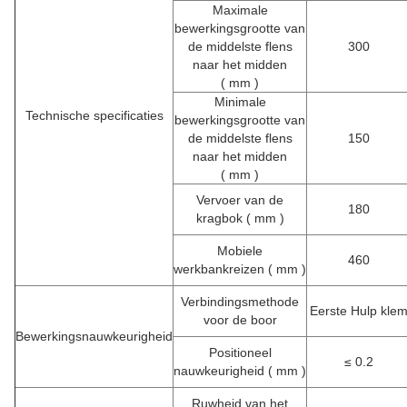
Maximale
bewerkingsgrootte van
de middelste flens
300
naar het midden
(
mm
)
Minimale
Technische specificaties
bewerkingsgrootte van
de middelste flens
150
naar het midden
(
mm
)
Vervoer van de
180
kragbok (
mm
)
Mobiele
460
werkbankreizen (
mm
)
Verbindingsmethode
Eerste Hulp kle
voor de boor
Bewerkingsnauwkeurigheid
Positioneel
≤ 0.2
nauwkeurigheid
(
mm
)
Ruwheid van het