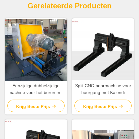
Gerelateerde Producten
Eenzijdige dubbelzijdige
Split CNC-boormachine voor
machine voor het boren met
boorgang met Kaiendi
meerdere gaten zonder
K1000MFli-
boorkop
besturingssysteem
Krijg Beste Prijs
Krijg Beste Prijs