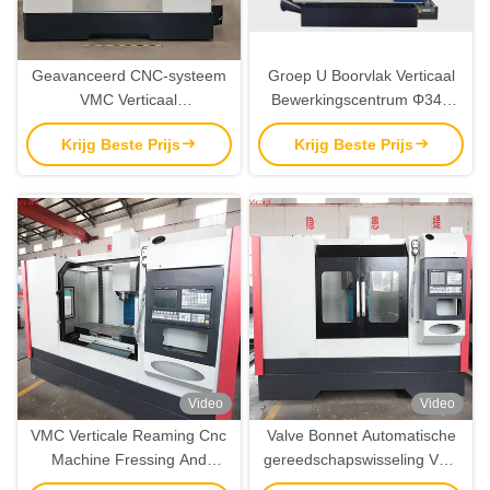
Geavanceerd CNC-systeem
Groep U Boorvlak Verticaal
VMC Verticaal
Bewerkingscentrum Φ340
Bewerkingscentrum Vmc 650
Werkstukdiameter
Krijg Beste Prijs
Krijg Beste Prijs
Hoge precisie
2300mm×1860mm×2450mm
Video
Video
VMC Verticale Reaming Cnc
Valve Bonnet Automatische
Machine Fressing And
gereedschapswisseling Vmc
Turning Drilling Tapping
Cnc machine Verticale