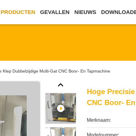
PRODUCTEN
GEVALLEN
NIEUWS
DOWNLOAD
e Klep Dubbelzijdige Multi-Gat CNC Boor- En Tapmachine
Hoge Precisie
CNC Boor- En
Merknaam:
Modelnummer: