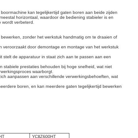
e boormachine kan tegelijkertijd gaten boren aan beide zijden
 meestal horizontaal, waardoor de bediening stabieler is en
e wordt verbeterd.
 te bewerken, zonder het werkstuk handmatig om te draaien of
en veroorzaakt door demontage en montage van het werkstuk
it stelt de apparatuur in staat zich aan te passen aan een
n stabiele prestaties behouden bij hoge snelheid, wat niet
erwerkingsproces waarborgt.
 zich aanpassen aan verschillende verwerkingsbehoeften, wat
 meerdere boren, en kan meerdere gaten tegelijkertijd bewerken
HT
YC
Z600HT
Ⅱ