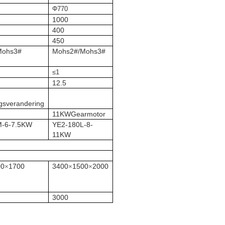
Φ770
1000
400
450
Mohs3#
Mohs2#/Mohs3#
≤1
12.5
ngsverandering
11KWGearmotor
M-6-7.5KW
YE2-180L-8-
11KW
00
1700
3400
1500
2000
×
×
×
3000