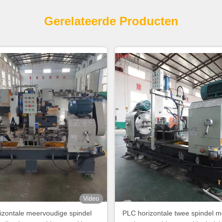
Gerelateerde Producten
Video
izontale meervoudige spindel
PLC horizontale twee spindel 