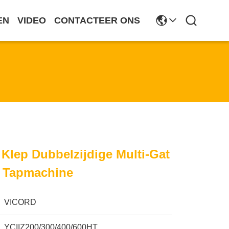
EN
VIDEO
CONTACTEER ONS
 Klep Dubbelzijdige Multi-Gat
 Tapmachine
VICORD
YCIIZ200/300/400/600HT