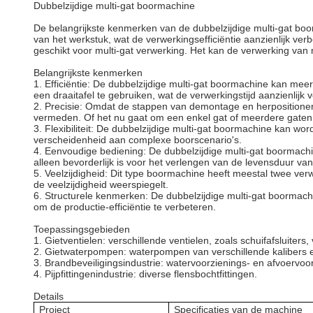
Dubbelzijdige multi-gat boormachine
De belangrijkste kenmerken van de dubbelzijdige multi-gat boorm
van het werkstuk, wat de verwerkingsefficiëntie aanzienlijk ver
geschikt voor multi-gat verwerking. Het kan de verwerking van 
Belangrijkste kenmerken
1. Efficiëntie: De dubbelzijdige multi-gat boormachine kan mee
een draaitafel te gebruiken, wat de verwerkingstijd aanzienlijk v
2. Precisie: Omdat de stappen van demontage en herpositione
vermeden. Of het nu gaat om een enkel gat of meerdere gaten,
3. Flexibiliteit: De dubbelzijdige multi-gat boormachine kan wo
verscheidenheid aan complexe boorscenario's.
4. Eenvoudige bediening: De dubbelzijdige multi-gat boormachine
alleen bevorderlijk is voor het verlengen van de levensduur v
5. Veelzijdigheid: Dit type boormachine heeft meestal twee ve
de veelzijdigheid weerspiegelt.
6. Structurele kenmerken: De dubbelzijdige multi-gat boormachi
om de productie-efficiëntie te verbeteren.
Toepassingsgebieden
1. Gietventielen: verschillende ventielen, zoals schuifafsluiters
2. Gietwaterpompen: waterpompen van verschillende kalibers 
3. Brandbeveiligingsindustrie: watervoorzienings- en afvoervo
4. Pijpfittingenindustrie: diverse flensbochtfittingen.
Details
Project
Specificaties van de machine