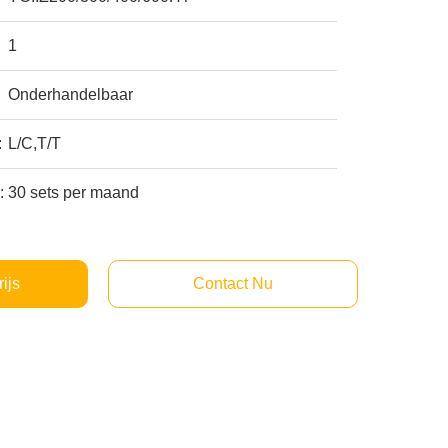
1
Onderhandelbaar
:
L/C,T/T
:
30 sets per maand
rijs
Contact Nu