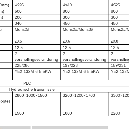
 (mm)
Φ295
Φ410
Φ525
mm)
600
800
800
m)
200
300
300
340
450
450
e
Mohs2
Mohs2#/Mohs3#
Mohs2#/
#
≤0.5
≤0.6
≤0.8
12.5
12.5
12.5
2-
2-
2-
versnellingsverandering
versnellingsverandering
versnelli
225/286
197/223
159/231
YE2-132M-6-5.5KW
YE2-132M-6-5.5KW
YE2-132
PLC
Hydraulische transmissie
2800
1000
1500
3200
1200
1700
3300
12
×
×
×
×
×
oogte)
1500
1800
2200