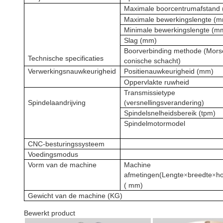
Maximale boorcentrumafstand
Maximale bewerkingslengte (
Minimale bewerkingslengte (m
Slag (mm)
Boorverbinding methode (Mors
Technische specificaties
conische schacht)
Verwerkingsnauwkeurigheid
Positienauwkeurigheid (mm)
Oppervlakte ruwheid
Transmissietype
Spindelaandrijving
(versnellingsverandering)
Spindelsnelheidsbereik (tpm)
Spindelmotormodel
CNC-besturingssysteem
Voedingsmodus
Vorm van de machine
Machine
afmetingen
(Lengte
breedte
h
×
×
(
mm
)
Gewicht van de machine (KG)
Bewerkt product