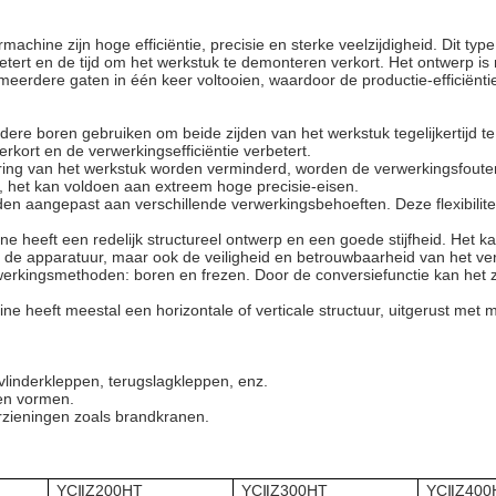
achine zijn hoge efficiëntie, precisie en sterke veelzijdigheid. Dit typ
betert en de tijd om het werkstuk te demonteren verkort. Het ontwerp is
meerdere gaten in één keer voltooien, waardoor de productie-efficiënti
rdere boren gebruiken om beide zijden van het werkstuk tegelijkertijd
erkort en de verwerkingsefficiëntie verbetert.
ring van het werkstuk worden verminderd, worden de verwerkingsfout
 het kan voldoen aan extreem hoge precisie-eisen.
rden aangepast aan verschillende verwerkingsbehoeften. Deze flexibilite
 heeft een redelijk structureel ontwerp en een goede stijfheid. Het ka
an de apparatuur, maar ook de veiligheid en betrouwbaarheid van het v
rwerkingsmethoden: boren en frezen. Door de conversiefunctie kan het
ne heeft meestal een horizontale of verticale structuur, uitgerust met
, vlinderkleppen, terugslagkleppen, enz.
en vormen.
orzieningen zoals brandkranen.
YC
Z200HT
YC
Z300HT
YC
Z400
Ⅱ
Ⅱ
Ⅱ