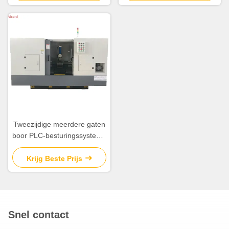
Tweezijdige meerdere gaten
boor PLC-besturingssysteem
600-1000 mm Maximale
bewerkingslengte
Krijg Beste Prijs
Snel contact