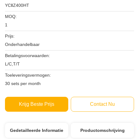
YCⅡZ400HT
MOQ:
1
Prijs:
Onderhandelbaar
Betalingsvoorwaarden:
L/C,T/T
Toeleveringsvermogen:
30 sets per month
Krijg Beste Prijs
Contact Nu
Gedetailleerde Informatie
Productomschrijving