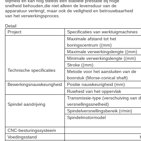
stijfheid en kan nog steeds een stabiele prestatie bij hoge
snelheid behouden,die niet alleen de levensduur van de
apparatuur verlengt, maar ook de veiligheid en betrouwbaarheid
van het verwerkingsproces.
Detail
Project
Specificaties van werktuigmachines
Maximale afstand tot het
boringscentrum ((mm)
Maximale verwerkingslengte ((mm)
Minimale verwerkingslengte ((mm)
Stroke ((mm)
Technische specificaties
Metode voor het aansluiten van de
boorstuk (Morse-conical shaft)
Bewerkingsnauwkeurigheid
Positie nauwkeurigheid (mm)
Ruwheid van het oppervlak
Transmissie-type (verschuiving van 
Spindel aandrijving
versnellingssnelheid)
Spindelversnellingsbereik (r/min)
Spindelmotormodel
CNC-besturingssysteem
Voedingsstand