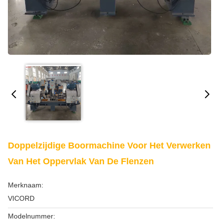
Doppelzijdige Boormachine Voor Het Verwerken
Van Het Oppervlak Van De Flenzen
Merknaam:
VICORD
Modelnummer: