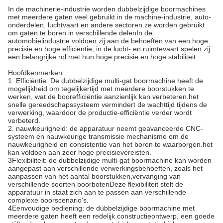
In de machinerie-industrie worden dubbelzijdige boormachines
met meerdere gaten veel gebruikt in de machine-industrie, auto-
onderdelen, luchtvaart en andere sectoren.ze worden gebruikt
om gaten te boren in verschillende delenIn de
automobielindustrie voldoen zij aan de behoeften van een hoge
precisie en hoge efficiëntie; in de lucht- en ruimtevaart spelen zij
een belangrijke rol met hun hoge precisie en hoge stabiliteit.
Hoofdkenmerken
1. Efficiëntie: De dubbelzijdige multi-gat boormachine heeft de
mogelijkheid om tegelijkertijd met meerdere boorstukken te
werken, wat de boorefficiëntie aanzienlijk kan verbeteren.het
snelle gereedschapssysteem vermindert de wachttijd tijdens de
verwerking, waardoor de productie-efficiëntie verder wordt
verbeterd.
2. nauwkeurigheid: de apparatuur neemt geavanceerde CNC-
systeem en nauwkeurige transmissie mechanisme om de
nauwkeurigheid en consistentie van het boren te waarborgen.het
kan voldoen aan zeer hoge precisievereisten.
3Flexibiliteit: de dubbelzijdige multi-gat boormachine kan worden
aangepast aan verschillende verwerkingsbehoeften, zoals het
aanpassen van het aantal boorstukken,vervanging van
verschillende soorten boorbotenDeze flexibiliteit stelt de
apparatuur in staat zich aan te passen aan verschillende
complexe boorscenario's.
4Eenvoudige bediening: de dubbelzijdige boormachine met
meerdere gaten heeft een redelijk constructieontwerp, een goede