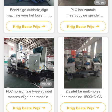
Video
Eenzijdige dubbelzijdige
PLC horizontale
machine voor het boren met
meervoudige spindel
meerdere gaten zonder
meervoudige boormachine
boorkop
voor klep
Krijg Beste Prijs
Krijg Beste Prijs
Video
PLC horizontale twee spindel
2 zijdelijke multi-holes
meervoudige boormachine
boormachine 1500KG CNC
voor klepbuisbehoren
zijde boormachine
Krijg Beste Prijs
Krijg Beste Prijs